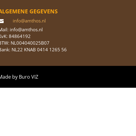
ALGEMENE GEGEVENS
info@amthos.nl

Mail: info@amthos.nl
KvK: 84864192
BTW: NL004040025B07
Bank: NL22 KNAB 0414 1265 56
Made by
Buro VIZ