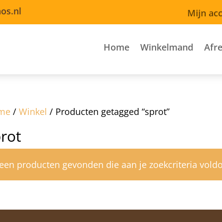
os.nl
Mijn ac
Home
Winkelmand
Afr
me
/
Winkel
/ Producten getagged “sprot”
rot
een producten gevonden die aan je zoekcriteria vold