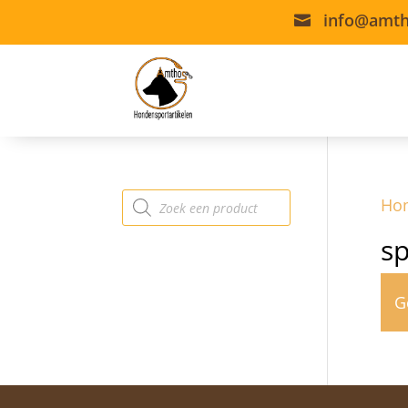
info@amth

Producten
Ho
zoeken
sp
G