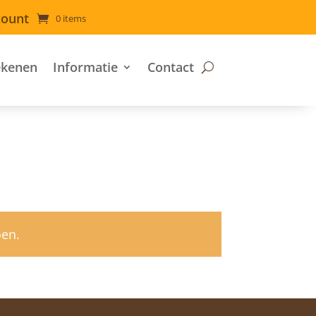
count
0 items
ekenen
Informatie
Contact
oen.