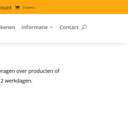
count
0 items
ekenen
Informatie
Contact
 vragen over producten of
n 2 werkdagen.