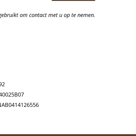
gebruikt om contact met u op te nemen.
92
40025B07
KNAB0414126556