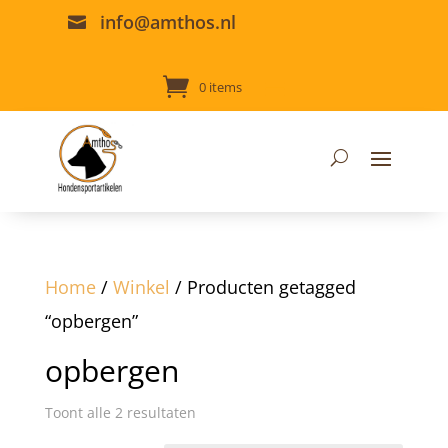
info@amthos.nl

0 items
Home
/
Winkel
/ Producten getagged
“opbergen”
opbergen
Toont alle 2 resultaten