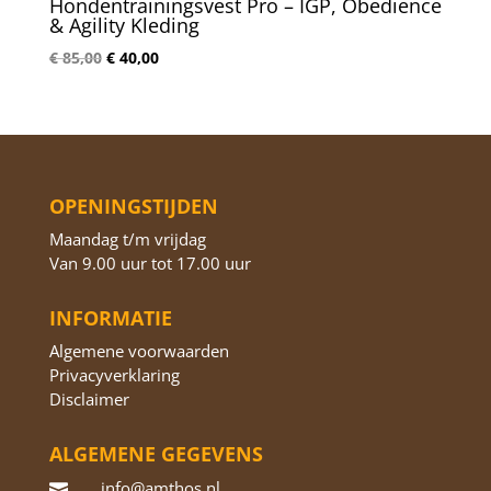
Hondentrainingsvest Pro – IGP, Obedience
& Agility Kleding
Oorspronkelijke
Huidige
€
85,00
€
40,00
prijs
prijs
was:
is:
€ 85,00.
€ 40,00.
OPENINGSTIJDEN
Maandag t/m vrijdag
Van 9.00 uur tot 17.00 uur
INFORMATIE
Algemene voorwaarden
Privacyverklaring
Disclaimer
ALGEMENE GEGEVENS
info@amthos.nl
