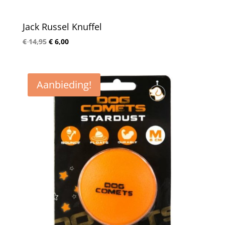
Jack Russel Knuffel
Oorspronkelijke
Huidige
€
14,95
€
6,00
prijs
prijs
was:
is:
€ 14,95.
€ 6,00.
Aanbieding!