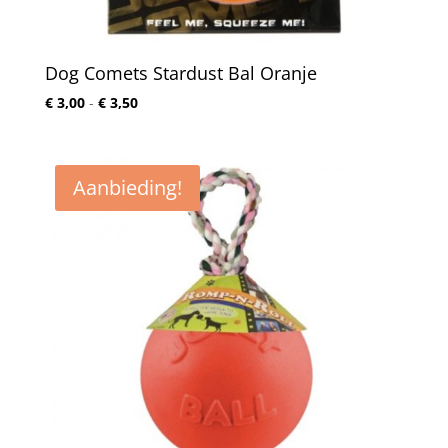
Dog Comets Stardust Bal Oranje
Prijsklasse:
€
3,00
-
€
3,50
€ 3,00
tot
€ 3,50
Aanbieding!