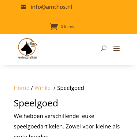
info@amthos.nl

0 items
Home
/
Winkel
/ Speelgoed
Speelgoed
We hebben verschillende leuke
speelgoedartikelen. Zowel voor kleine als
grote honden.