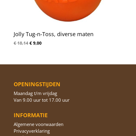
Jolly Tug-n-Toss, diverse maten
Oorspronkelijke
Huidige
€
18,14
€
9,00
prijs
prijs
was:
is:
€ 18,14.
€ 9,00.
OPENINGSTIJDEN
Maandag t/m vrijdag
Van 9.00 uur tot 17.00 uur
INFORMATIE
Algemene voorwaarden
Privacyverklaring