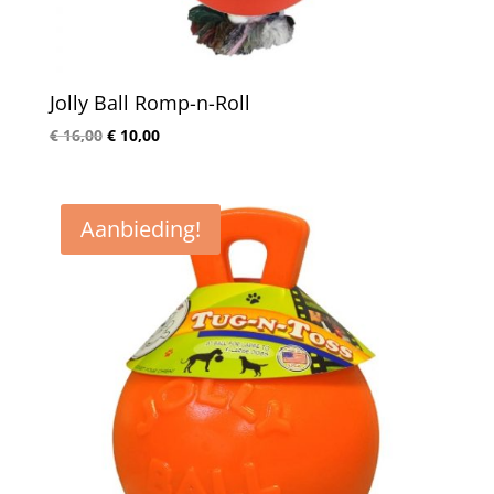
Jolly Ball Romp-n-Roll
Oorspronkelijke
Huidige
€
16,00
€
10,00
prijs
prijs
was:
is:
€ 16,00.
€ 10,00.
Aanbieding!