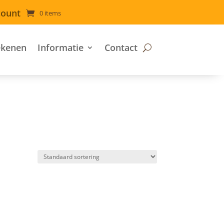
count
0 items
ekenen
Informatie
Contact