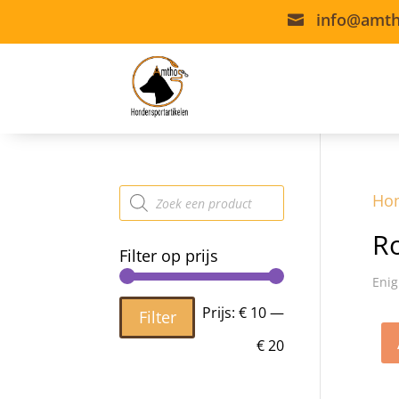
info@amth

Producten
Ho
zoeken
R
Filter op prijs
Enig
Min.
Max.
Prijs:
€ 10
—
Filter
prijs
prijs
€ 20