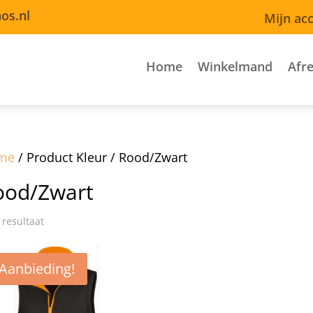
os.nl
Mijn ac
Home
Winkelmand
Afr
me
/ Product Kleur / Rood/Zwart
ood/Zwart
 resultaat
Aanbieding!