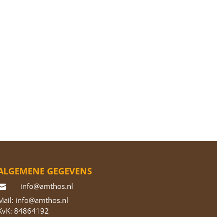
ALGEMENE GEGEVENS
info@amthos.nl

Mail: info@amthos.nl
KvK: 84864192