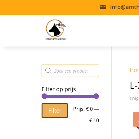
info@amth

Producten
Ho
zoeken
L
Filter op prijs
Enig
Min.
Max.
Prijs:
€ 0
—
Filter
prijs
prijs
€ 10