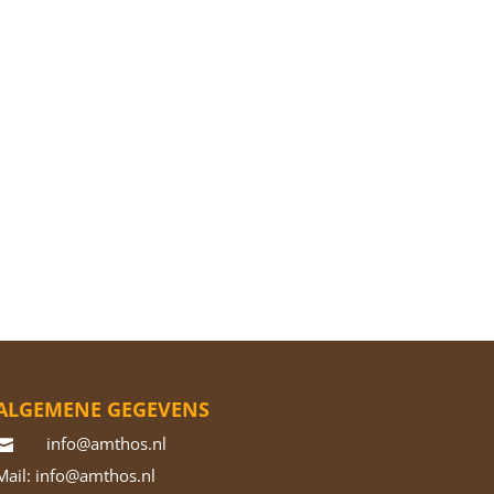
ALGEMENE GEGEVENS
info@amthos.nl

Mail: info@amthos.nl