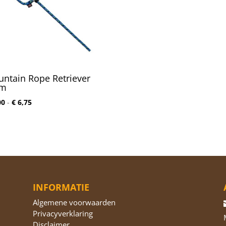
ntain Rope Retriever
em
Prijsklasse:
00
-
€
6,75
€ 5,00
tot
€ 6,75
INFORMATIE
Algemene voorwaarden
Privacyverklaring
Disclaimer