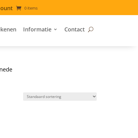
count
0 items
ekenen
Informatie
Contact
snede